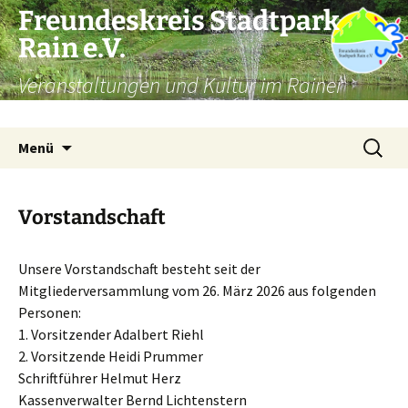
Zum
Freundeskreis Stadtpark
Inhalt
Rain e.V.
springen
Veranstaltungen und Kultur im Rainer
Stadtpark
Suchen
Menü
nach:
Vorstandschaft
Unsere Vorstandschaft besteht seit der
Mitgliederversammlung vom 26. März 2026 aus folgenden
Personen:
1. Vorsitzender Adalbert Riehl
2. Vorsitzende Heidi Prummer
Schriftführer Helmut Herz
Kassenverwalter Bernd Lichtenstern